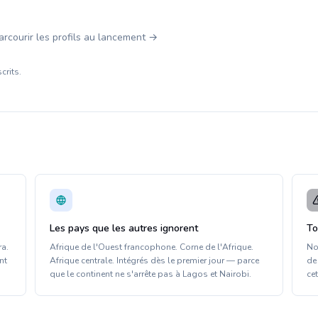
arcourir les profils au lancement →
crits.
Les pays que les autres ignorent
To
ra.
Afrique de l'Ouest francophone. Corne de l'Afrique.
No
nt
Afrique centrale. Intégrés dès le premier jour — parce
de
que le continent ne s'arrête pas à Lagos et Nairobi.
ce