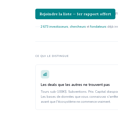
P
Rejoindre la liste — 1er rapport offert
2 673
investisseurs
,
chercheurs
et
fondateurs
déjà ins
CE QUI LE DISTINGUE
Les deals que les autres ne trouvent pas
Tours sub-100K$. Subventions. Prix. Capital diaspo
Les bases de données que vous connaissez s'arrête
avant que l'écosystème ne commence vraiment.