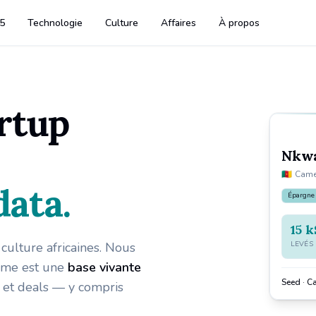
5
Technologie
Culture
Affaires
À propos
 covering companies, funding rounds, founders, and shutdowns ac
artup
Nkw
🇨🇲
Camer
data.
Épargne
15 k
culture africaines. Nous
LEVÉS
nome est une
base vivante
Seed · C
s et deals — y compris