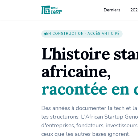
Derniers
202
African Startup Genome — Africa's startup intelligence database
EN CONSTRUCTION · ACCÈS ANTICIPÉ
L'histoire st
africaine,
racontée en 
Des années à documenter la tech et la 
les structurons. L'African Startup Ge
d'entreprises, fondateurs, investisseur
ceux que les autres bases ignorent.