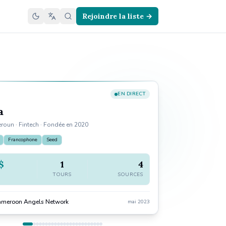
Rejoindre la liste →
ross 47 countries.
EN DIRECT
a
oun · Fintech · Fondée en 2020
Francophone
Seed
$
1
4
TOURS
SOURCES
ameroon Angels Network
mai 2023